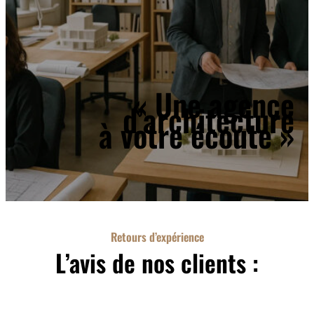
« Une agence
d’architecture
à votre écoute »
Retours d’expérience
L’avis de nos clients :